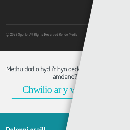
© 2026 Sgorio. All Rights Reserved Rondo Media
Methu dod o hyd i'r hyn oeddech chi'n chwilio
amdano?
Dolenni eraill