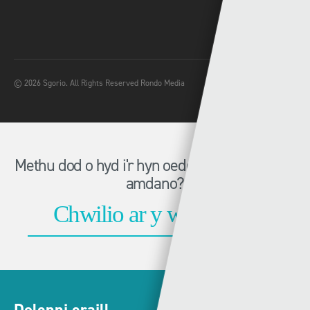
© 2026 Sgorio. All Rights Reserved Rondo Media
Methu dod o hyd i'r hyn oeddech chi'n chwilio
amdano?