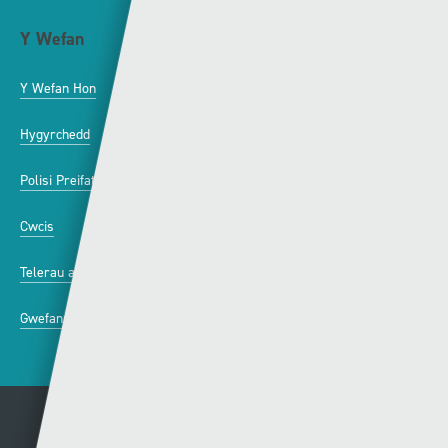
Y Wefan
Cysylltu
Y Wefan Hon
Cysylltu â Ni
Hygyrchedd
Twitter
Polisi Preifatrwydd
Facebook
Cwcis
Telerau ac Amodau
Gwefannau A-Y