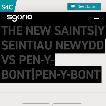
Dewisiadau
THE NEW SAINTS|Y
SEINTIAU NEWYDD
VS PEN-Y-
BONT|PEN-Y-BONT