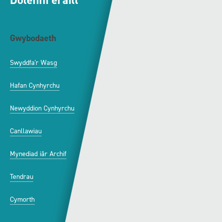
Dolenni eraill
Gwybodaeth
S4C
Swyddfa'r Wasg
Amdanom Ni
Hafan Cynhyrchu
Awdurdod S4C
Newyddion Cynhyrchu
Amrywiaeth
Canllawiau
Hysbysebu ar S4C
Mynediad iâr Archif
Swyddi
Tendrau
Cymorth