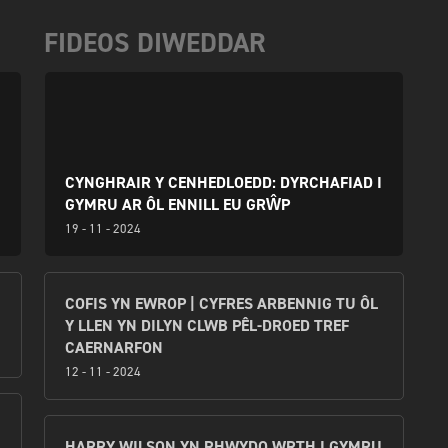
FIDEOS DIWEDDAR
CYNGHRAIR Y CENHEDLOEDD: DYRCHAFIAD I
GYMRU AR ÔL ENNILL EU GRŴP
19 - 11 - 2024
COFIS YN EWROP | CYFRES ARBENNIG TU ÔL
Y LLEN YN DILYN CLWB PÊL-DROED TREF
CAERNARFON
12 - 11 - 2024
HARRY WILSON YN RHWYDO WRTH I GYMRU