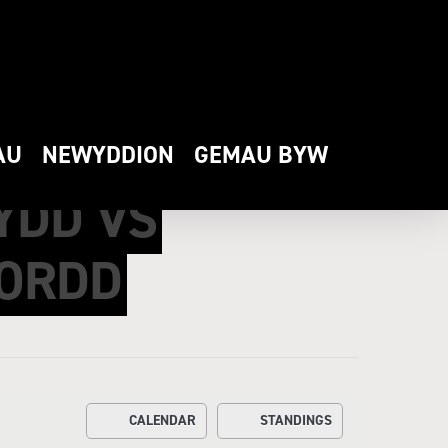
AU
NEWYDDION
GEMAU BYW
YDD VS
ORDD
CALENDAR
STANDINGS