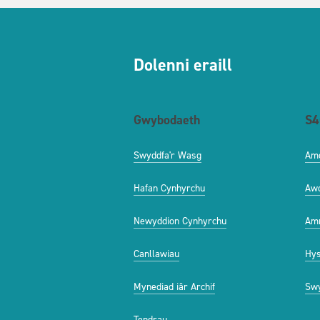
Dolenni eraill
Gwybodaeth
S4
Swyddfa'r Wasg
Am
Hafan Cynhyrchu
Aw
Newyddion Cynhyrchu
Amr
Canllawiau
Hys
Mynediad iâr Archif
Swy
Tendrau