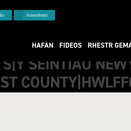
io
Amserlenni
HAFAN
FIDEOS
RHESTR GEM
TS|Y SEINTIAU NEW
ST COUNTY|HWLFF