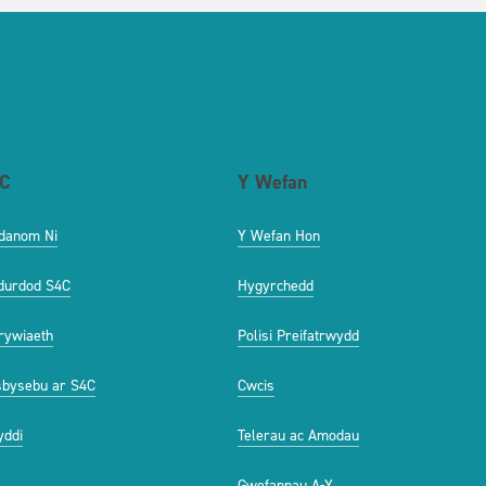
C
Y Wefan
danom Ni
Y Wefan Hon
durdod S4C
Hygyrchedd
ywiaeth
Polisi Preifatrwydd
bysebu ar S4C
Cwcis
ddi
Telerau ac Amodau
Gwefannau A-Y