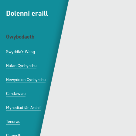
Dolenni eraill
Gwybodaeth
S4C
Swyddfa'r Wasg
Amdanom Ni
Hafan Cynhyrchu
Awdurdod S4C
Newyddion Cynhyrchu
Amrywiaeth
Canllawiau
Hysbysebu ar S4C
Mynediad iâr Archif
Swyddi
Tendrau
Cymorth