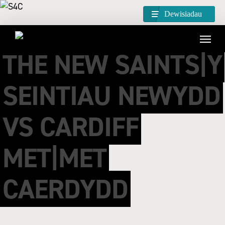
Dewisiadau
THE NEW SAINTS|Y
SEINTIAU NEWYDD
VS CARDIFF
MET|MET
CAERDYDD