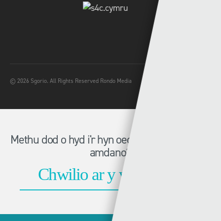
© 2026 Sgorio. All Rights Reserved Rondo Media
Methu dod o hyd i'r hyn oeddech chi'n chwilio
amdano?