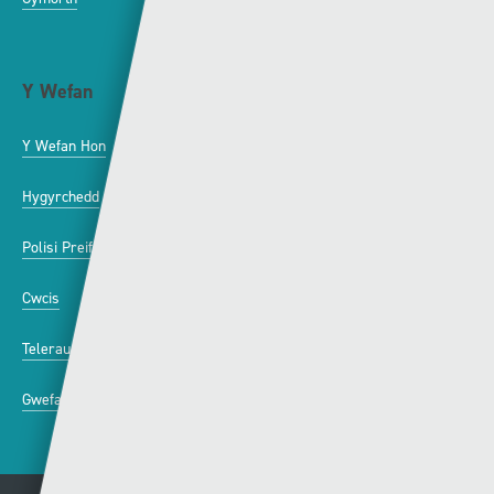
Y Wefan
Cysylltu
Y Wefan Hon
Cysylltu â Ni
Hygyrchedd
Twitter
Polisi Preifatrwydd
Facebook
Cwcis
Telerau ac Amodau
Gwefannau A-Y