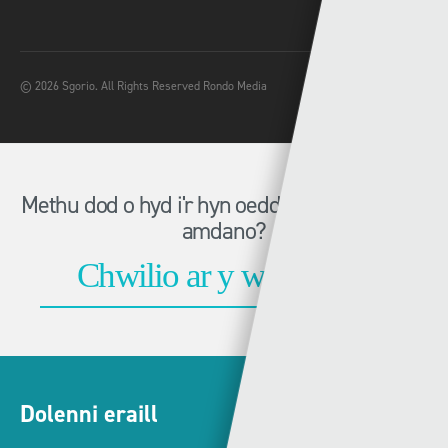
© 2026 Sgorio. All Rights Reserved Rondo Media
Methu dod o hyd i'r hyn oeddech chi'n chwilio
amdano?
Dolenni eraill