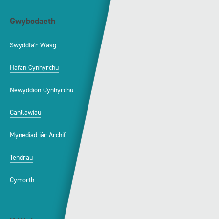
Gwybodaeth
S4C
Swyddfa'r Wasg
Amdanom Ni
Hafan Cynhyrchu
Awdurdod S4C
Newyddion Cynhyrchu
Amrywiaeth
Canllawiau
Hysbysebu ar S4C
Mynediad iâr Archif
Swyddi
Tendrau
Cymorth