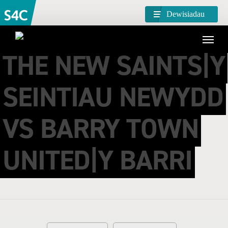
Dewisiadau
THE NEW SAINTS|Y
SEINTIAU NEWYDD
VS BARRY TOWN
UNITED|Y BARRI