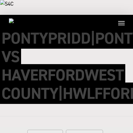
PONTYPRIDD|PONT
VS
HAVERFORDWEST
COUNTY|HWLFFOR