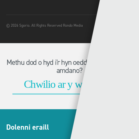
© 2026 Sgorio. All Rights Reserved Rondo Media
Methu dod o hyd i'r hyn oeddech chi'n chwilio
amdano?
Dolenni eraill