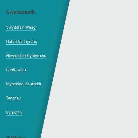
Gwybodaeth
S4C
Swyddfa'r Wasg
Amdanom Ni
Hafan Cynhyrchu
Awdurdod S4C
Newyddion Cynhyrchu
Amrywiaeth
Canllawiau
Hysbysebu ar S4C
Mynediad iâr Archif
Swyddi
Tendrau
Cymorth