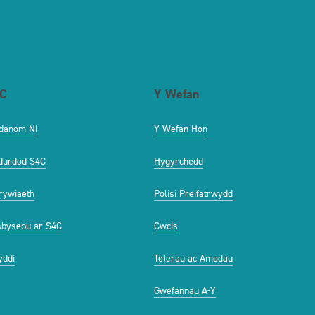
C
Y Wefan
danom Ni
Y Wefan Hon
durdod S4C
Hygyrchedd
ywiaeth
Polisi Preifatrwydd
bysebu ar S4C
Cwcis
ddi
Telerau ac Amodau
Gwefannau A-Y