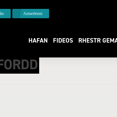
io
Amserlenni
HAFAN
FIDEOS
RHESTR GEM
EN-Y-BONT VS HAV
FORDD