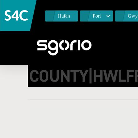
Hafan
Pori
Gwyl
PEN-Y-BONT|P
COUNTY|HWLF