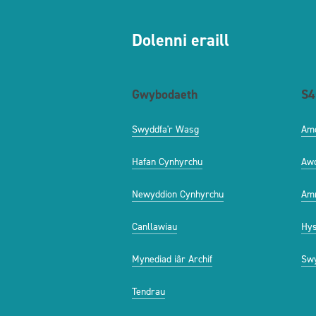
Dolenni eraill
Gwybodaeth
S4
Swyddfa'r Wasg
Am
Hafan Cynhyrchu
Aw
Newyddion Cynhyrchu
Amr
Canllawiau
Hys
Mynediad iâr Archif
Swy
Tendrau