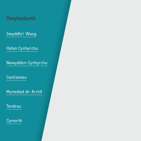
Gwybodaeth
S4C
Swyddfa'r Wasg
Amdanom Ni
Hafan Cynhyrchu
Awdurdod S4C
Newyddion Cynhyrchu
Amrywiaeth
Canllawiau
Hysbysebu ar S4C
Mynediad iâr Archif
Swyddi
Tendrau
Cymorth