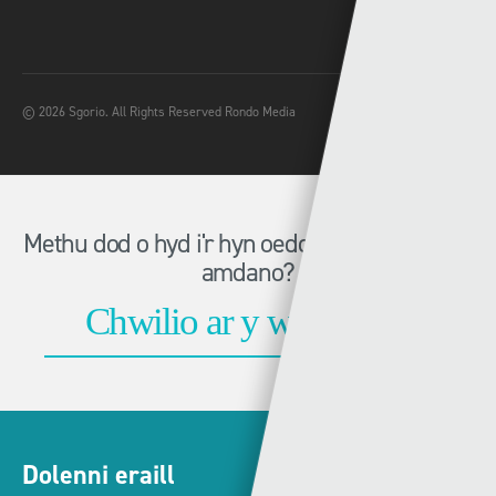
© 2026 Sgorio. All Rights Reserved Rondo Media
Methu dod o hyd i'r hyn oeddech chi'n chwilio
amdano?
Dolenni eraill