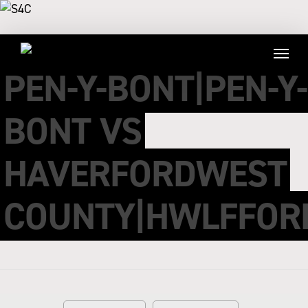
PEN-Y-BONT|PEN-Y-
BONT VS
HAVERFORDWEST
COUNTY|HWLFFOR