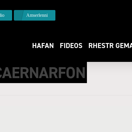
io
Amserlenni
HAFAN
FIDEOS
RHESTR GEM
N-Y-BONT VS
CAERNARFON