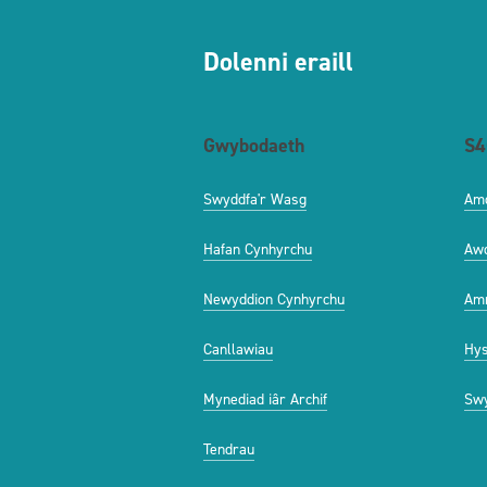
Dolenni eraill
Gwybodaeth
S4
Swyddfa'r Wasg
Am
Hafan Cynhyrchu
Aw
Newyddion Cynhyrchu
Amr
Canllawiau
Hys
Mynediad iâr Archif
Swy
Tendrau