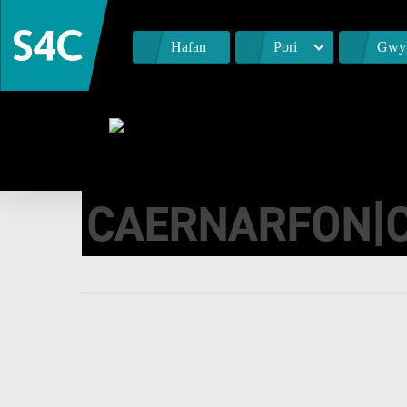
Hafan
Pori
Gwyl
PEN-Y-BONT|PE
CAERNARFON|