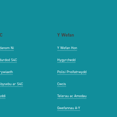
C
Y Wefan
danom Ni
Y Wefan Hon
durdod S4C
Hygyrchedd
ywiaeth
Polisi Preifatrwydd
bysebu ar S4C
Cwcis
ddi
Telerau ac Amodau
Gwefannau A-Y