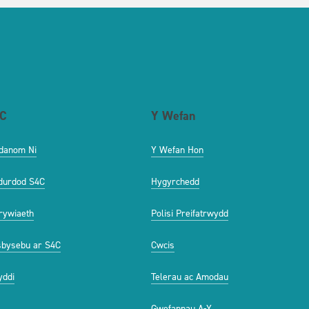
C
Y Wefan
danom Ni
Y Wefan Hon
durdod S4C
Hygyrchedd
ywiaeth
Polisi Preifatrwydd
bysebu ar S4C
Cwcis
ddi
Telerau ac Amodau
Gwefannau A-Y