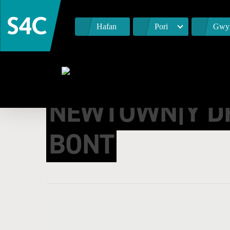
Hafan
Pori
Gwyl
NEWTOWN|Y DR
BONT