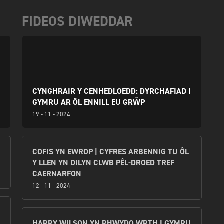
FIDEOS DIWEDDAR
CYNGHRAIR Y CENHEDLOEDD: DYRCHAFIAD I
GYMRU AR ÔL ENNILL EU GRŴP
19 - 11 - 2024
COFIS YN EWROP | CYFRES ARBENNIG TU ÔL
Y LLEN YN DILYN CLWB PÊL-DROED TREF
CAERNARFON
12 - 11 - 2024
HARRY WILSON YN RHWYDO WRTH I GYMRU