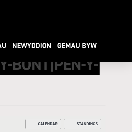
AU
NEWYDDION
GEMAU BYW
-BONT|PEN-Y-
CALENDAR
STANDINGS