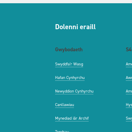
Dolenni eraill
Gwybodaeth
S4
Swyddfa'r Wasg
Am
Hafan Cynhyrchu
Aw
Newyddion Cynhyrchu
Amr
Canllawiau
Hys
Mynediad iâr Archif
Swy
Tendrau