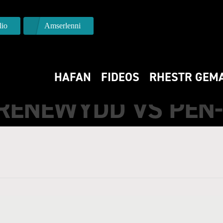
io
Amserlenni
HAFAN
FIDEOS
RHESTR GEM
ENEWYDD VS PEN-Y