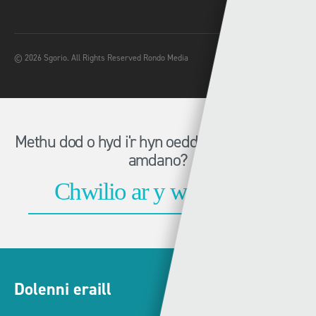
© 2026 Sgorio. All Rights Reserved Rondo Media
Methu dod o hyd i'r hyn oeddech chi'n chwilio
amdano?
Dolenni eraill