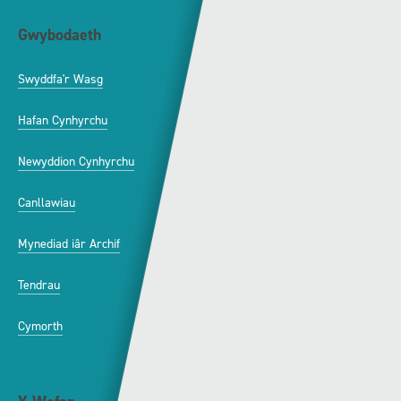
Gwybodaeth
S4C
Swyddfa'r Wasg
Amdanom Ni
Hafan Cynhyrchu
Awdurdod S4C
Newyddion Cynhyrchu
Amrywiaeth
Canllawiau
Hysbysebu ar S4C
Mynediad iâr Archif
Swyddi
Tendrau
Cymorth