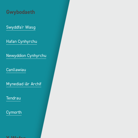
Gwybodaeth
S4C
Swyddfa'r Wasg
Amdanom Ni
Hafan Cynhyrchu
Awdurdod S4C
Newyddion Cynhyrchu
Amrywiaeth
Canllawiau
Hysbysebu ar S4C
Mynediad iâr Archif
Swyddi
Tendrau
Cymorth