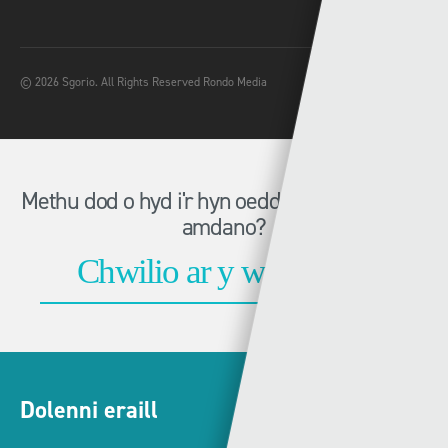
© 2026 Sgorio. All Rights Reserved Rondo Media
Methu dod o hyd i'r hyn oeddech chi'n chwilio
amdano?
Dolenni eraill