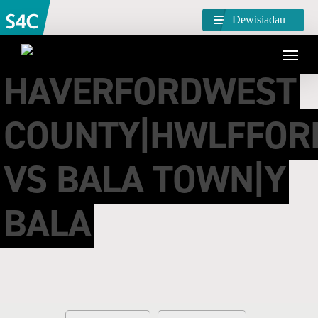
Dewisiadau
HAVERFORDWEST
COUNTY|HWLFFOR
VS BALA TOWN|Y
BALA