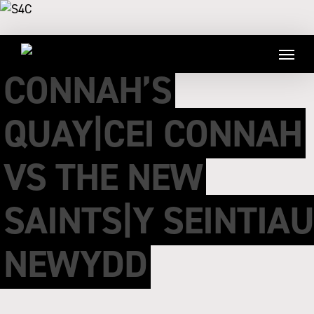
CONNAH’S
QUAY|CEI CONNAH
VS THE NEW
SAINTS|Y SEINTIAU
NEWYDD