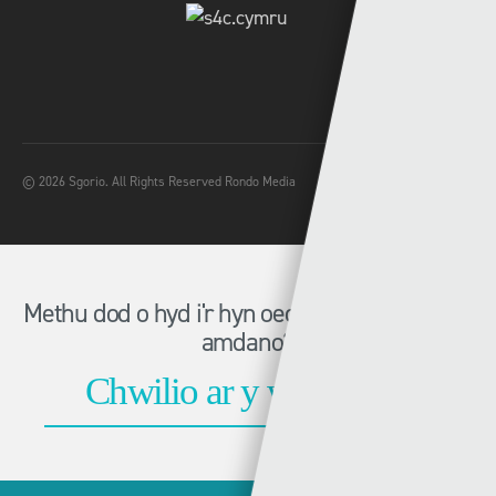
© 2026 Sgorio. All Rights Reserved Rondo Media
Methu dod o hyd i'r hyn oeddech chi'n chwilio
amdano?