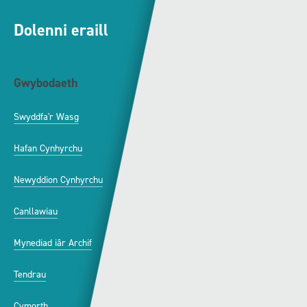
Dolenni eraill
Gwybodaeth
S4C
Swyddfa'r Wasg
Amdanom Ni
Hafan Cynhyrchu
Awdurdod S4C
Newyddion Cynhyrchu
Amrywiaeth
Canllawiau
Hysbysebu ar S4C
Mynediad iâr Archif
Swyddi
Tendrau
Cymorth