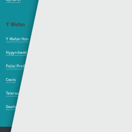
Y Wefan
Cysylltu
Y Wefan Hon
Cysylltu â Ni
Hygyrchedd
Twitter
Polisi Preifatrwydd
Facebook
Cwcis
Telerau ac Amodau
Gwefannau A-Y