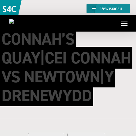
Dewisiadau
CONNAH’S
QUAY|CEI CONNAH
VS NEWTOWN|Y
DRENEWYDD