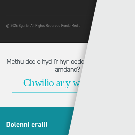
© 2026 Sgorio. All Rights Reserved Rondo Media
Methu dod o hyd i'r hyn oeddech chi'n chwilio
amdano?
Dolenni eraill