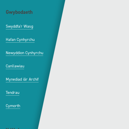
Gwybodaeth
S4C
Swyddfa'r Wasg
Amdanom Ni
Hafan Cynhyrchu
Awdurdod S4C
Newyddion Cynhyrchu
Amrywiaeth
Canllawiau
Hysbysebu ar S4C
Mynediad iâr Archif
Swyddi
Tendrau
Cymorth