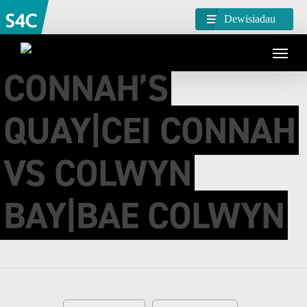
Dewisiadau
CONNAH’S
QUAY|CEI CONNAH
VS COLWYN
BAY|BAE COLWYN