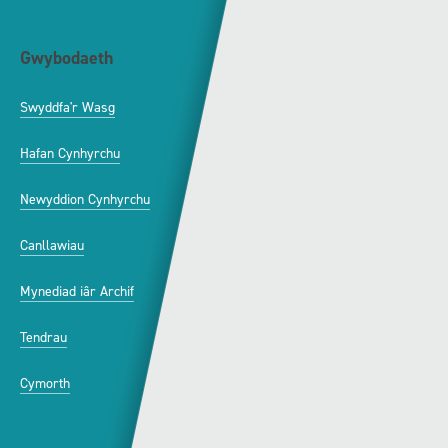
Gwybodaeth
S4C
Swyddfa'r Wasg
Amdanom Ni
Hafan Cynhyrchu
Awdurdod S4C
Newyddion Cynhyrchu
Amrywiaeth
Canllawiau
Hysbysebu ar S4C
Mynediad iâr Archif
Swyddi
Tendrau
Cymorth