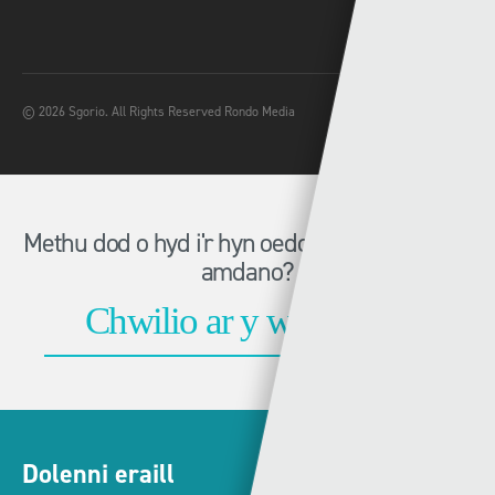
© 2026 Sgorio. All Rights Reserved Rondo Media
Methu dod o hyd i'r hyn oeddech chi'n chwilio
amdano?
Dolenni eraill