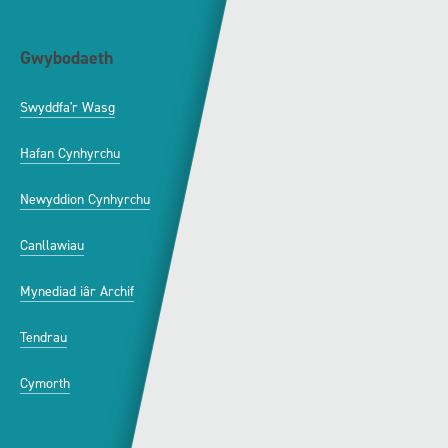
Gwybodaeth
S4C
Swyddfa'r Wasg
Amdanom Ni
Hafan Cynhyrchu
Awdurdod S4C
Newyddion Cynhyrchu
Amrywiaeth
Canllawiau
Hysbysebu ar S4C
Mynediad iâr Archif
Swyddi
Tendrau
Cymorth