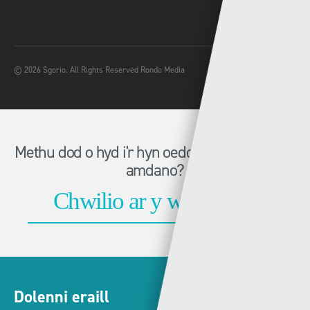
© 2026 Sgorio. All Rights Reserved Rondo Media
Methu dod o hyd i'r hyn oeddech chi'n chwilio
amdano?
Dolenni eraill