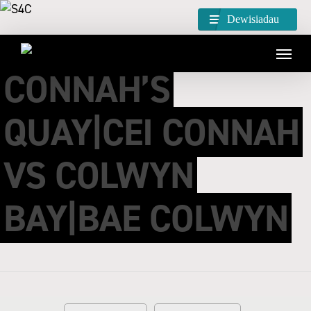
Dewisiadau
CONNAH’S
QUAY|CEI CONNAH
VS COLWYN
BAY|BAE COLWYN