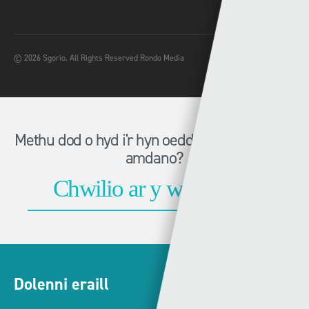
© 2026 Sgorio. All Rights Reserved Rondo Media
Methu dod o hyd i'r hyn oeddech chi'n chwilio
amdano?
Dolenni eraill