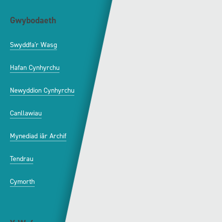
Gwybodaeth
S4C
Swyddfa'r Wasg
Amdanom Ni
Hafan Cynhyrchu
Awdurdod S4C
Newyddion Cynhyrchu
Amrywiaeth
Canllawiau
Hysbysebu ar S4C
Mynediad iâr Archif
Swyddi
Tendrau
Cymorth