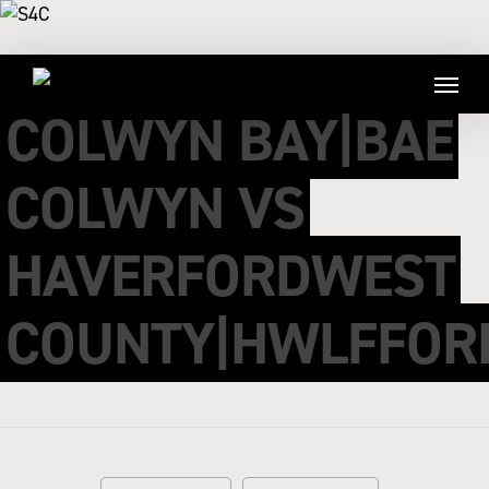
COLWYN BAY|BAE
COLWYN VS
HAVERFORDWEST
COUNTY|HWLFFOR