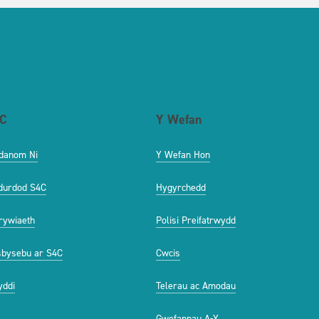
C
Y Wefan
danom Ni
Y Wefan Hon
durdod S4C
Hygyrchedd
ywiaeth
Polisi Preifatrwydd
bysebu ar S4C
Cwcis
ddi
Telerau ac Amodau
Gwefannau A-Y