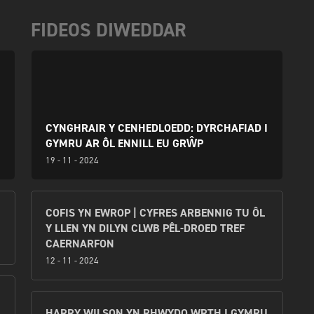
FIDEOS DIWEDDAR
CYNGHRAIR Y CENHEDLOEDD: DYRCHAFIAD I
GYMRU AR ÔL ENNILL EU GRŴP
19 - 11 - 2024
COFIS YN EWROP | CYFRES ARBENNIG TU ÔL
Y LLEN YN DILYN CLWB PÊL-DROED TREF
CAERNARFON
12 - 11 - 2024
HARRY WILSON YN RHWYDO WRTH I GYMRU