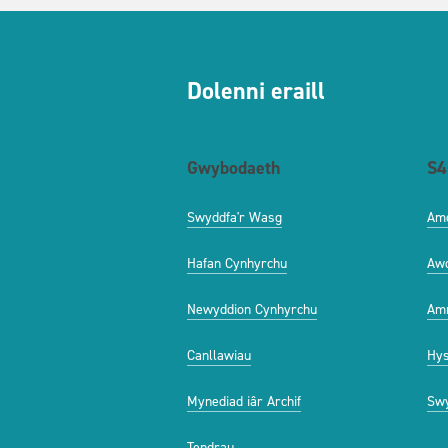
Dolenni eraill
Gwybodaeth
S4
Swyddfa'r Wasg
Am
Hafan Cynhyrchu
Aw
Newyddion Cynhyrchu
Amr
Canllawiau
Hys
Mynediad iâr Archif
Swy
Tendrau