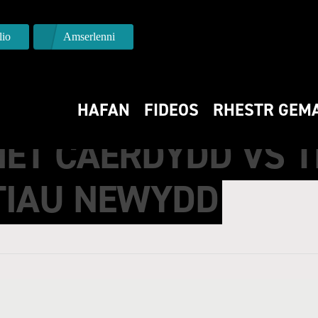
io
Amserlenni
HAFAN
FIDEOS
RHESTR GEM
MET CAERDYDD VS 
NTIAU NEWYDD