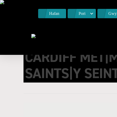
Hafan
Pori
Gwyl
CARDIFF MET|
SAINTS|Y SEI