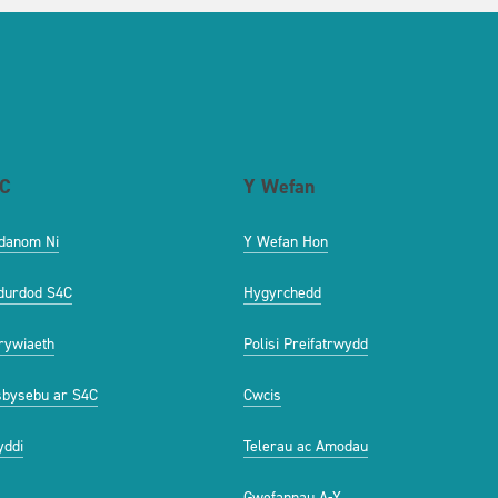
C
Y Wefan
danom Ni
Y Wefan Hon
durdod S4C
Hygyrchedd
ywiaeth
Polisi Preifatrwydd
bysebu ar S4C
Cwcis
ddi
Telerau ac Amodau
Gwefannau A-Y