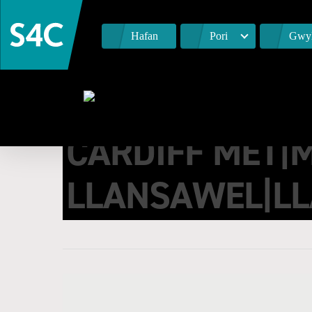
Hafan
Pori
Gwyl
CARDIFF MET|
LLANSAWEL|L