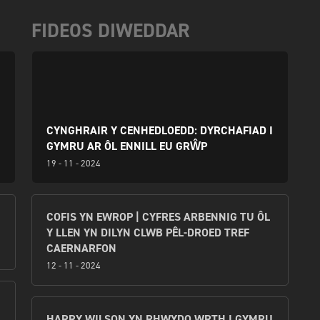
FIDEOS DIWEDDAR
CYNGHRAIR Y CENHEDLOEDD: DYRCHAFIAD I
GYMRU AR ÔL ENNILL EU GRŴP
19 - 11 - 2024
COFIS YN EWROP | CYFRES ARBENNIG TU ÔL
Y LLEN YN DILYN CLWB PÊL-DROED TREF
CAERNARFON
12 - 11 - 2024
HARRY WILSON YN RHWYDO WRTH I GYMRU