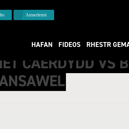
io
Amserlenni
HAFAN
FIDEOS
RHESTR GEM
MET CAERDYDD VS B
LANSAWEL