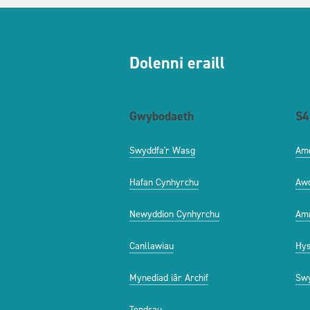
Dolenni eraill
Gwybodaeth
S4
Swyddfa'r Wasg
Am
Hafan Cynhyrchu
Aw
Newyddion Cynhyrchu
Amr
Canllawiau
Hys
Mynediad iâr Archif
Swy
Tendrau