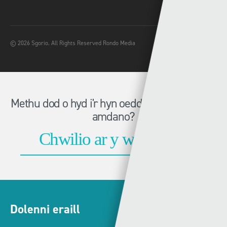
© 2026 Sgorio. All Rights Reserved Rondo Media
Methu dod o hyd i'r hyn oeddech chi'n chwilio
amdano?
Dolenni eraill