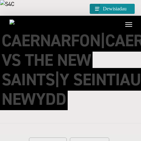
Dewisiadau
CAERNARFON|CAE
VS THE NEW
SAINTS|Y SEINTIAU
NEWYDD