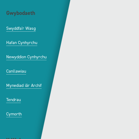
Gwybodaeth
S4C
Swyddfa'r Wasg
Amdanom Ni
Hafan Cynhyrchu
Awdurdod S4C
Newyddion Cynhyrchu
Amrywiaeth
Canllawiau
Hysbysebu ar S4C
Mynediad iâr Archif
Swyddi
Tendrau
Cymorth