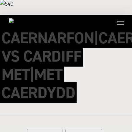
CAERNARFON|CAE
VS CARDIFF
MET|MET
CAERDYDD