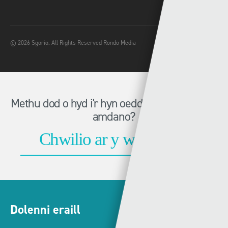
© 2026 Sgorio. All Rights Reserved Rondo Media
Methu dod o hyd i'r hyn oeddech chi'n chwilio
amdano?
Dolenni eraill