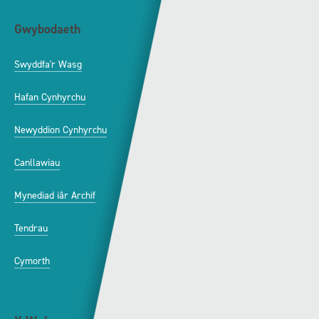
Gwybodaeth
S4C
Swyddfa'r Wasg
Amdanom Ni
Hafan Cynhyrchu
Awdurdod S4C
Newyddion Cynhyrchu
Amrywiaeth
Canllawiau
Hysbysebu ar S4C
Mynediad iâr Archif
Swyddi
Tendrau
Cymorth