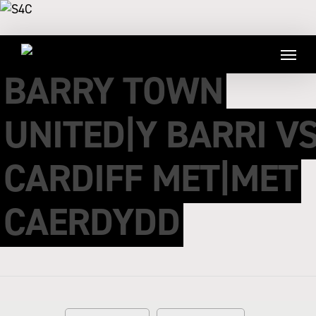
BARRY TOWN
UNITED|Y BARRI V
CARDIFF MET|MET
CAERDYDD