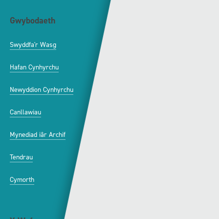
Gwybodaeth
S4C
Swyddfa'r Wasg
Amdanom Ni
Hafan Cynhyrchu
Awdurdod S4C
Newyddion Cynhyrchu
Amrywiaeth
Canllawiau
Hysbysebu ar S4C
Mynediad iâr Archif
Swyddi
Tendrau
Cymorth