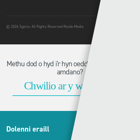
© 2026 Sgorio. All Rights Reserved Rondo Media
Methu dod o hyd i'r hyn oeddech chi'n chwilio
amdano?
Dolenni eraill