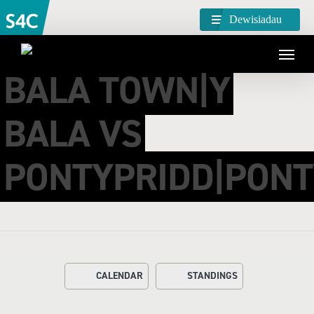
Dewisiadau
BALA TOWN|Y
BALA VS
PONTYPRIDD|PONT
CALENDAR
STANDINGS