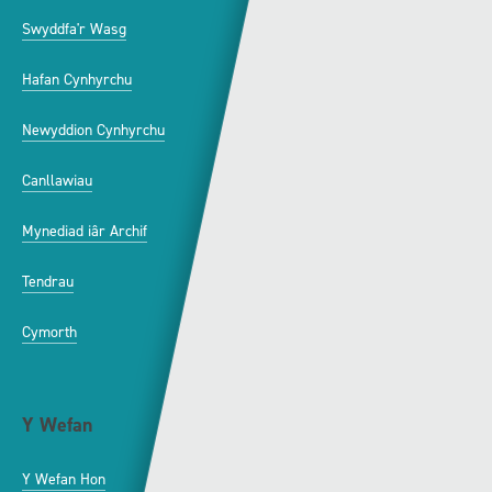
Swyddfa'r Wasg
Amdanom Ni
Hafan Cynhyrchu
Awdurdod S4C
Newyddion Cynhyrchu
Amrywiaeth
Canllawiau
Hysbysebu ar S4C
Mynediad iâr Archif
Swyddi
Tendrau
Cymorth
Y Wefan
Cysylltu
Y Wefan Hon
Cysylltu â Ni