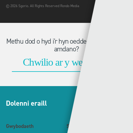
© 2026 Sgorio. All Rights Reserved Rondo Media
Methu dod o hyd i'r hyn oeddech chi'n chwilio
amdano?
Dolenni eraill
Gwybodaeth
S4C