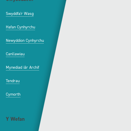
Swyddfa'r Wasg
Amdanom Ni
Hafan Cynhyrchu
Awdurdod S4C
Newyddion Cynhyrchu
Amrywiaeth
Canllawiau
Hysbysebu ar S4C
Mynediad iâr Archif
Swyddi
Tendrau
Cymorth
Y Wefan
Cysylltu