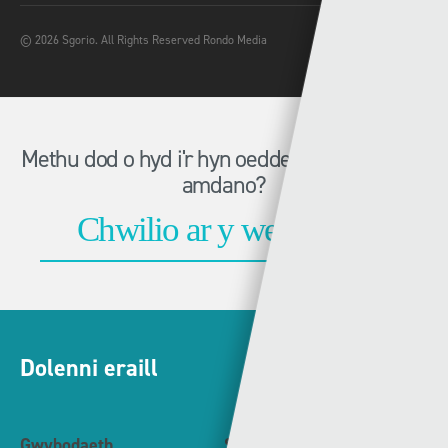
© 2026 Sgorio. All Rights Reserved Rondo Media
Methu dod o hyd i'r hyn oeddech chi'n chwilio
amdano?
Dolenni eraill
Gwybodaeth
S4C