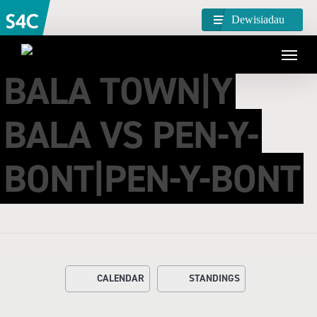
Dewisiadau
BALA TOWN|Y
BALA VS PEN-Y-
BONT|PEN-Y-BONT
CALENDAR
STANDINGS