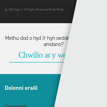
© 2026 Sgorio. All Rights Reserved Rondo Media
Methu dod o hyd i'r hyn oeddech chi'n chwilio
amdano?
Dolenni eraill
Gwybodaeth
S4C