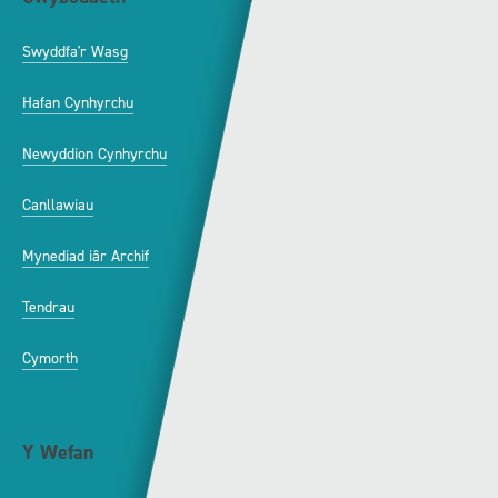
Swyddfa'r Wasg
Amdanom Ni
Hafan Cynhyrchu
Awdurdod S4C
Newyddion Cynhyrchu
Amrywiaeth
Canllawiau
Hysbysebu ar S4C
Mynediad iâr Archif
Swyddi
Tendrau
Cymorth
Y Wefan
Cysylltu