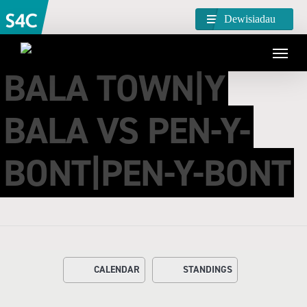
Dewisiadau
BALA TOWN|Y
BALA VS PEN-Y-
BONT|PEN-Y-BONT
CALENDAR
STANDINGS