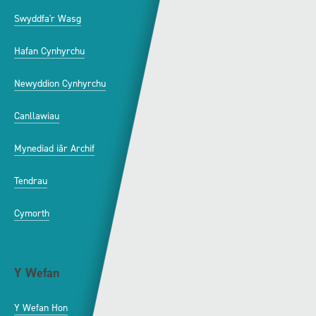
Swyddfa'r Wasg
Amdanom Ni
Hafan Cynhyrchu
Awdurdod S4C
Newyddion Cynhyrchu
Amrywiaeth
Canllawiau
Hysbysebu ar S4C
Mynediad iâr Archif
Swyddi
Tendrau
Cymorth
Y Wefan
Cysylltu
Y Wefan Hon
Cysylltu â Ni