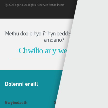
© 2026 Sgorio. All Rights Reserved Rondo Media
Methu dod o hyd i'r hyn oeddech chi'n chwilio
amdano?
Dolenni eraill
Gwybodaeth
S4C