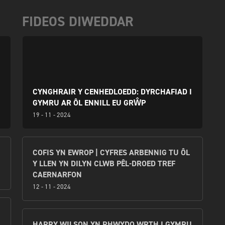
FIDEOS DIWEDDAR
CYNGHRAIR Y CENHEDLOEDD: DYRCHAFIAD I
GYMRU AR ÔL ENNILL EU GRŴP
19 - 11 - 2024
COFIS YN EWROP | CYFRES ARBENNIG TU ÔL
Y LLEN YN DILYN CLWB PÊL-DROED TREF
CAERNARFON
12 - 11 - 2024
HARRY WILSON YN RHWYDO WRTH I GYMRU