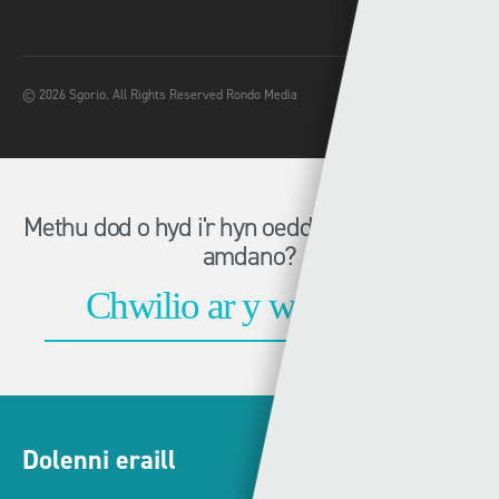
© 2026 Sgorio. All Rights Reserved Rondo Media
Methu dod o hyd i'r hyn oeddech chi'n chwilio
amdano?
Dolenni eraill