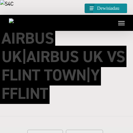
Dewisiadau
AIRBUS
UK|AIRBUS UK VS
FLINT TOWN|Y
FFLINT