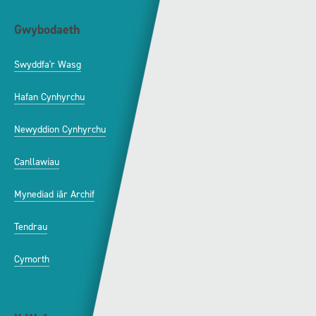
Gwybodaeth
S4C
Swyddfa'r Wasg
Amdanom Ni
Hafan Cynhyrchu
Awdurdod S4C
Newyddion Cynhyrchu
Amrywiaeth
Canllawiau
Hysbysebu ar S4C
Mynediad iâr Archif
Swyddi
Tendrau
Cymorth