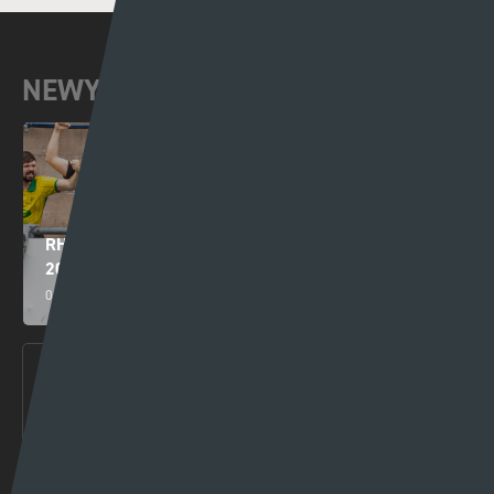
NEWYDDION DIWEDDAR
RHAGOLWG PENWYTHNOS CYMRU PREMIER
2026/27
05 - 08 - 2026
RHAGOLWG PENWYTHNOS AGORIADOL CYMRU
PREMIER 2026/27
30 - 07 - 2026