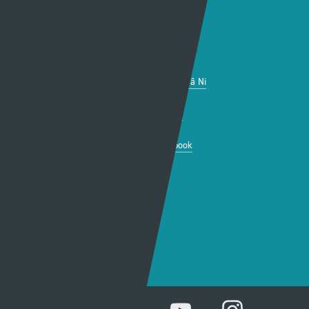
Y Wefan
Cysylltu
Y Wefan Hon
Cysylltu â Ni
Hygyrchedd
Twitter
Polisi Preifatrwydd
Facebook
Cwcis
Telerau ac Amodau
Gwefannau A-Y