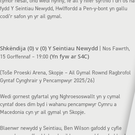
tymor nesaf, ond wedi hynny, fe all y nifer syrthio i dri os na
fydd Y Seintiau Newydd, Hwlffordd a Pen-y-bont yn gallu
codi’r safon yn yr ail gymal.
Shkëndija (0) v (0)
Y Seintiau Newydd
| Nos Fawrth,
(Yn fyw ar S4C)
15 Gorffennaf – 19:00
(Toše Proeski Arena, Skopje – Ail Gymal Rownd Ragbrofol
Gyntaf Cynghrair y Pencampwyr 2025/26)
Wedi gornest gyfartal yng Nghroesoswallt yn y cymal
cyntaf does dim byd i wahanu pencampwyr Cymru a
Macedonia cyn yr ail gymal yn Skopje.
Blaenwr newydd y Seintiau, Ben Wilson gafodd y cyfle