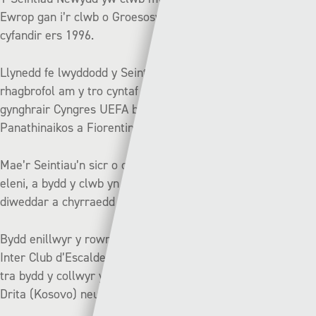
Ewrop gan i’r clwb o Groesoswallt chwarae’n gyson ar y
cyfandir ers 1996.
Llynedd fe lwyddodd y Seintiau i fynd heibio’r rowndiau
rhagbrofol am y tro cyntaf erioed gan gystadlu yn rownd y
gynghrair Cyngres UEFA ble chwaraeon nhw yn erbyn
Panathinaikos a Fiorentina.
Mae’r Seintiau’n sicr o chwarae dwy rownd yn Ewrop eto
eleni, a bydd y clwb yn benderfynol o ail-adrodd eu campau
diweddar a chyrraedd Cyngres UEFA unwaith yn rhagor.
Bydd enillwyr y rownd hon yn wynebu FCSB (Rwmania) neu
Inter Club d’Escaldes (Andorra) yn yr ail rownd ragbrofol,
tra bydd y collwyr yn syrthio i Gyngres UEFA i herio FC
Drita (Kosovo) neu FC Differdange (Lwcsembwrg).