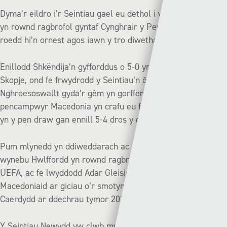
Dyma’r eildro i’r Seintiau gael eu dethol i wynebu Shkëndija
yn rownd ragbrofol gyntaf Cynghrair y Pencampwyr, ac
roedd hi’n ornest agos iawn y tro diwethaf yn 2018.
Enillodd Shkëndija’n gyfforddus o 5-0 yn y cymal cyntaf yn
Skopje, ond fe frwydrodd y Seintiau’n ôl yn yr ail gymal yng
Nghroesoswallt gyda’r gêm yn gorffen yn 4-0, a
pencampwyr Macedonia yn crafu eu ffordd i’r rownd nesaf
yn y pen draw gan ennill 5-4 dros y ddau gymal.
Pum mlynedd yn ddiweddarach ac roedd Shkëndija yn
wynebu Hwlffordd yn rownd ragbrofol gyntaf Cyngres
UEFA, ac fe lwyddodd Adar Gleision Sir Benfro i guro’r
Macedoniaid ar giciau o’r smotyn yn Stadiwm Dinas
Caerdydd ar ddechrau tymor 2023/24.
Y Seintiau Newydd yw clwb mwyaf llwyddiannus Cymru yn