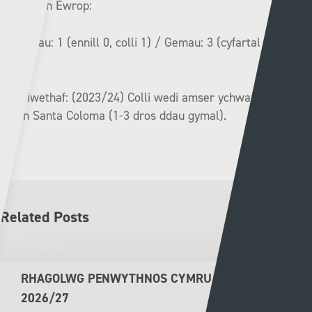
Record yn Ewrop:
Rowndiau: 1 (ennill 0, colli 1)
/
Gemau: 3 (cyfartal 1, colli
2)
Tro diwethaf: (2023/24) Colli wedi amser ychwanegol yn
erbyn Santa Coloma (1-3 dros ddau gymal).
Related Posts
RHAGOLWG PENWYTHNOS CYMRU PREMIER
2026/27