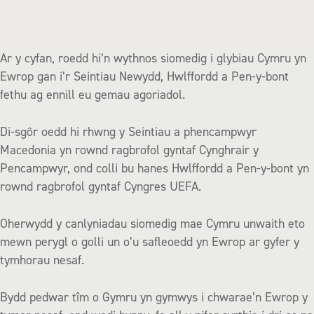
Ar y cyfan, roedd hi’n wythnos siomedig i glybiau Cymru yn
Ewrop gan i’r Seintiau Newydd, Hwlffordd a Pen-y-bont
fethu ag ennill eu gemau agoriadol.
Di-sgôr oedd hi rhwng y Seintiau a phencampwyr
Macedonia yn rownd ragbrofol gyntaf Cynghrair y
Pencampwyr, ond colli bu hanes Hwlffordd a Pen-y-bont yn
rownd ragbrofol gyntaf Cyngres UEFA.
Oherwydd y canlyniadau siomedig mae Cymru unwaith eto
mewn perygl o golli un o’u safleoedd yn Ewrop ar gyfer y
tymhorau nesaf.
Bydd pedwar tîm o Gymru yn gymwys i chwarae’n Ewrop y