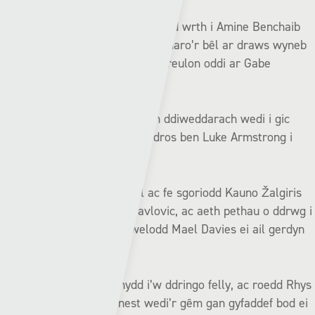
Daeth y gôl gyntaf wedi 18 munud wrth i Amine Benchaib
yrru’n gyflym i lawr y chwith a tharo’r bêl ar draws wyneb
y gôl, a’r bas honno’n gwyro’n greulon oddi ar Gabe
Kircough i’w rwyd ei hun.
Roedd hi’n 2-0 chwe munud yn ddiweddarach wedi i gic
rydd Gratas Sirgedas hedfan dros ben Luke Armstrong i
gefn y rhwyd.
Llai na munud wedi’r egwyl ac fe sgoriodd Kauno Žalgiris
eu trydedd trwy Damjan Pavlovic, ac aeth pethau o ddrwg i
waeth i’r ymwelwyr pan welodd Mael Davies ei ail gerdyn
melyn wedi 65 munud.
Mae gan Pen-y-bont fynydd i’w ddringo felly, ac roedd Rhys
Griffiths yn siarad yn onest wedi’r gêm gan gyfaddef bod ei