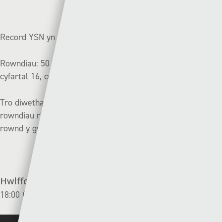
Record YSN yn Ewrop:
Rowndiau: 50 (ennill 12, colli 38)
/
Gemau: 93 (ennill 20,
cyfartal 16, colli 57)
Tro diwethaf: (2024/25) YSN yn llwyddo i fynd heibio’r
rowndiau rhagbrofol am y tro cyntaf erioed gan gystadlu yn
rownd y gynghrair Cyngres UEFA.
Hwlffordd (1) v (2) Floriana
| Nos Iau, 17 Gorffennaf –
(Yn fyw arlein)
18:00