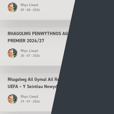
Rhys Llwyd
05 - 08 - 2026
RHAGOLWG PENWYTHNOS AGORIADOL CYMRU
PREMIER 2026/27
Rhys Llwyd
30 - 07 - 2026
Rhagolwg Ail Gymal Ail Rownd Ragbrofol Cyngres
UEFA – Y Seintiau Newydd v Flora Tallinn
Rhys Llwyd
29 - 07 - 2026