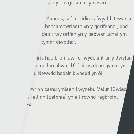
garfan wedi eu curo gan y tîm gorau ar y noson.
Dyw’r clwb o ddinas Kaunas, sef ail ddinas fwyaf Lithwania,
erioed wedi ennill y bencampwriaeth yn y gorffennol, ond
wedi dangos cysondeb trwy orffen yn y pedwar uchaf ym
mhob un o’r chwe tymor diwethaf.
Dyw Kauno Žalgiris heb brofi fawr o lwyddiant ar y llwyfan
Ewropeaidd ac fe gollon nhw o 10-1 dros ddau gymal yn
erbyn Y Seintiau Newydd bedair blynedd yn ôl.
Bydd yr enillwyr yn camu ymlaen i wynebu Valur (Gwlad yr
Ia) neu Flora Tallinn (Estonia) yn ail rownd ragbrofol
Cyngres UEFA.