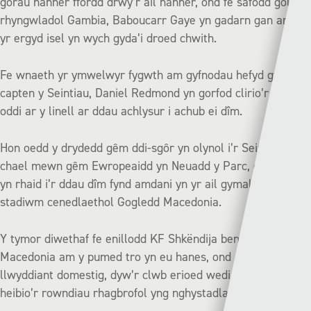
gorau hanner ffordd drwy’r ail hanner, ond fe safodd golwr
rhyngwladol Gambia, Baboucarr Gaye yn gadarn gan arbed
yr ergyd isel yn wych gyda’i droed chwith.
Fe wnaeth yr ymwelwyr fygwth am gyfnodau hefyd gyda
capten y Seintiau, Daniel Redmond yn gorfod clirio’r bêl
oddi ar y linell ar ddau achlysur i achub ei dîm.
Hon oedd y drydedd gêm ddi-sgôr yn olynol i’r Seintiau ei
chael mewn gêm Ewropeaidd yn Neuadd y Parc, ond bydd
yn rhaid i’r ddau dîm fynd amdani yn yr ail gymal yn
stadiwm cenedlaethol Gogledd Macedonia.
Y tymor diwethaf fe enillodd KF Shkëndija bencampwriaeth
Macedonia am y pumed tro yn eu hanes, ond er eu
llwyddiant domestig, dyw’r clwb erioed wedi llwyddo i fynd
heibio’r rowndiau rhagbrofol yng nghystadlaethau Ewrop.