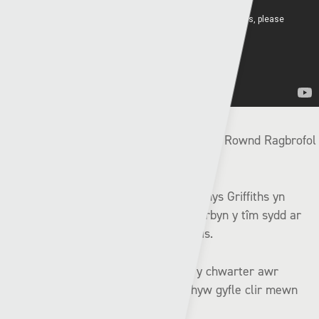
(Stadiwm Lecwydd, Caerdydd – Ail Gymal Rownd Ragbrofol
Gyntaf Cyngres UEFA 2025/26)
Roedd hi wastad am fod yn her i dîm Rhys Griffiths yn
dechrau eu hymgyrch oddi cartref yn erbyn y tîm sydd ar
frig cynghrair Lithwania, Kauno Žalgiris.
Ac er i’r Gleision gystadlu’n frwd am y chwarter awr
agoriadol ni chafodd Pen-y-bont unrhyw gyfle clir mewn
gwirionedd.