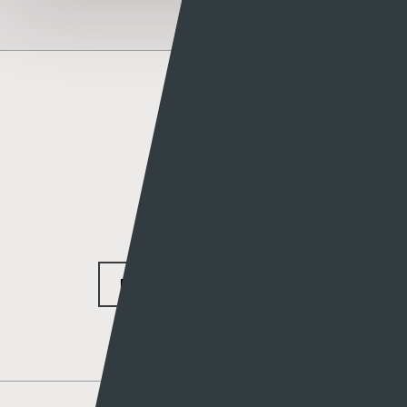
Author
Rhys Llwyd
MORE POSTS BY RHYS LLWYD