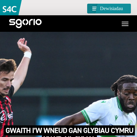
Dewisiadau
GWAITH I’W WNEUD GAN GLYBIAU CYMRU