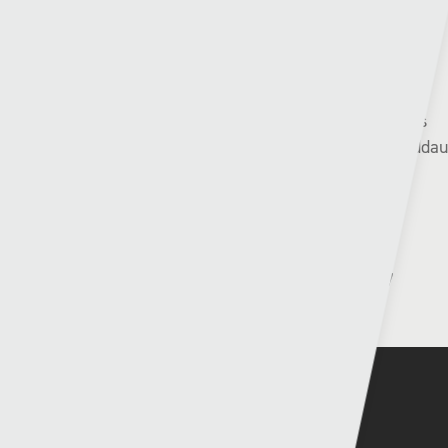
Rowndiau: 3 (ennill 1, colli 2)
/
Gemau: 7 (ennill 1, cyfartal
1, colli 5)
Tro diwethaf: (2023/24) Curo Shkëndija ar g.o.s (1-1 dros
ddau gymal) cyn colli yn erbyn B36 Torshavn (2-3 dros ddau
gymal).
Pen-y-bont (0) v (3)
Kauno Žalgiris
| Nos Iau, 17
(Yn fyw arlein)
Gorffennaf – 18:00