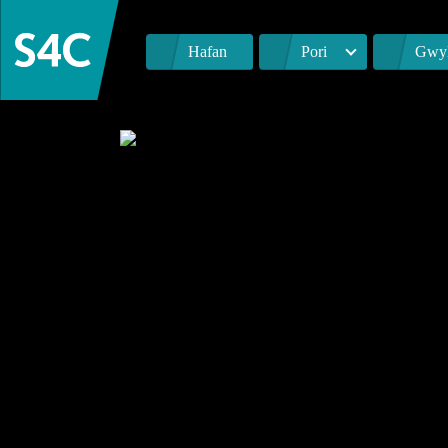
Hafan
Pori
Gwyl