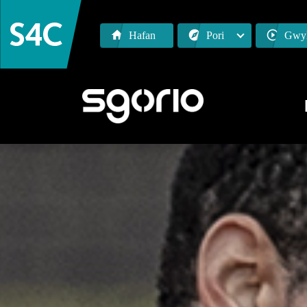
Hafan
Pori
Gwyl