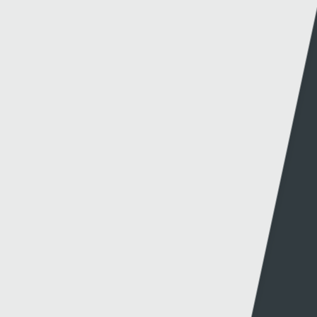
Methu dod o hyd i'r hyn oeddech chi'n chwilio
amdano?
Dolenni eraill
Gwybodaeth
S4C
Swyddfa'r Wasg
Amdanom Ni