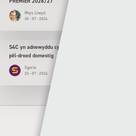
PREMIER 2026/27
Rhys Llwyd
30 - 07 - 2026
S4C yn adnewyddu cytundeb tair mlynedd ar gyfer
pêl-droed domestig
Sgorio
23 - 07 - 2026