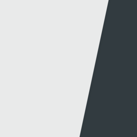
Hafan Cynhyrchu
Awdurdod S4C
Newyddion Cynhyrchu
Amrywiaeth
Canllawiau
Hysbysebu ar S4C
Mynediad iâr Archif
Swyddi
Tendrau
Cymorth
Y Wefan
Cysylltu
Y Wefan Hon
Cysylltu â Ni
Hygyrchedd
Twitter