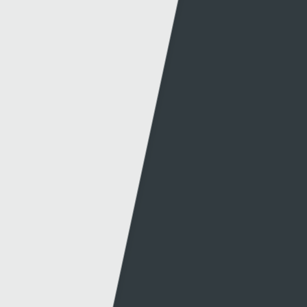
Y Wefan
Cysylltu
Y Wefan Hon
Cysylltu â Ni
Hygyrchedd
Twitter
Polisi Preifatrwydd
Facebook
Cwcis
Telerau ac Amodau
Gwefannau A-Y