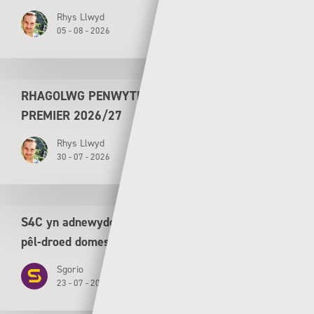
Rhys Llwyd
05 - 08 - 2026
RHAGOLWG PENWYTHNOS AGORIADOL CYMRU
PREMIER 2026/27
Rhys Llwyd
30 - 07 - 2026
S4C yn adnewyddu cytundeb tair mlynedd ar gyfer
pêl-droed domestig
Sgorio
23 - 07 - 2026