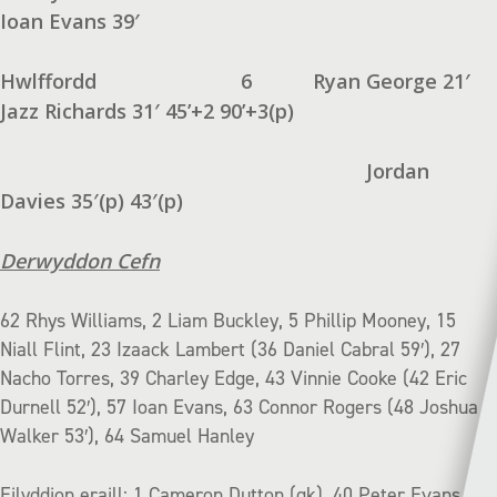
Ioan Evans 39′
Hwlffordd
6
Ryan George 21′
Jazz Richards 31′ 45’+2 90’+3(p)
Jordan
Davies 35′(p) 43′(p)
Derwyddon Cefn
62 Rhys Williams, 2 Liam Buckley, 5 Phillip Mooney, 15
Niall Flint, 23 Izaack Lambert (36 Daniel Cabral 59′), 27
Nacho Torres, 39 Charley Edge, 43 Vinnie Cooke (42 Eric
Durnell 52′), 57 Ioan Evans, 63 Connor Rogers (48 Joshua
Walker 53′), 64 Samuel Hanley
Eilyddion eraill: 1 Cameron Dutton (gk), 40 Peter Evans