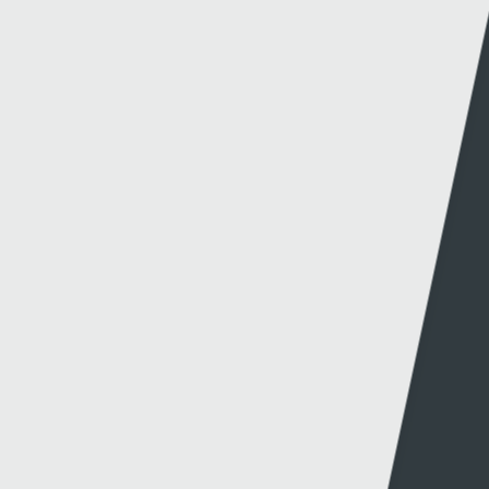
© 2026 Sgorio. All Rights Reserved Rondo Media
Methu dod o hyd i'r hyn oeddech chi'n chwilio
amdano?
Dolenni eraill