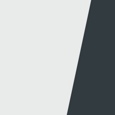
Gwybodaeth
S4C
Swyddfa'r Wasg
Amdanom Ni
Hafan Cynhyrchu
Awdurdod S4C
Newyddion Cynhyrchu
Amrywiaeth
Canllawiau
Hysbysebu ar S4C
Mynediad iâr Archif
Swyddi
Tendrau
Cymorth