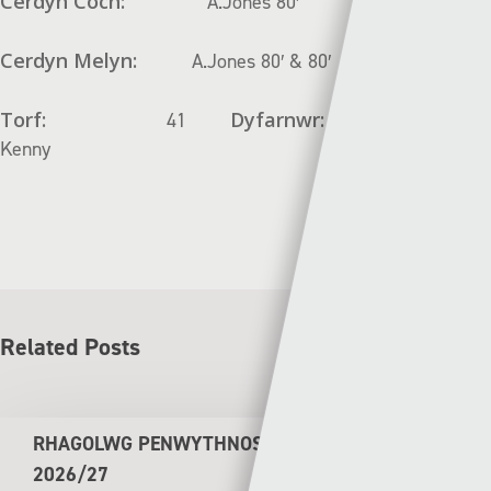
Cerdyn Coch:
A.Jones 80′
Cerdyn Melyn:
A.Jones 80′ & 80′
Torf:
Dyfarnwr:
41
Ryan
Kenny
Related Posts
RHAGOLWG PENWYTHNOS CYMRU PREMIER
2026/27