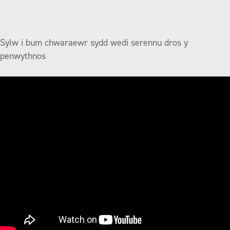
Sylw i bum chwaraewr sydd wedi serennu dros y
penwythnos