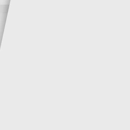
Rhagolwg Ail Gymal Ail Rownd Ragbrofol Cyngres
UEFA – Y Seintiau Newydd v Flora Tallinn
Rhys Llwyd
29 - 07 - 2026
Author