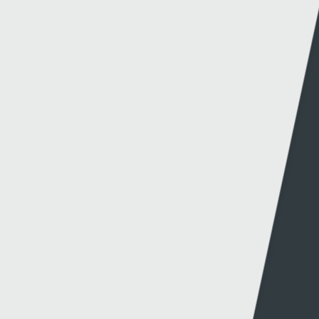
CYNGHRAIR Y CENHEDLOEDD: DYRCHAFIAD I
GYMRU AR ÔL ENNILL EU GRŴP
19 - 11 - 2024
COFIS YN EWROP | CYFRES ARBENNIG TU ÔL Y LLEN
YN DILYN CLWB PÊL-DROED TREF CAERNARFON
12 - 11 - 2024
HARRY WILSON YN RHWYDO WRTH I GYMRU
DRECHU MONTENEGRO
15 - 10 - 2024