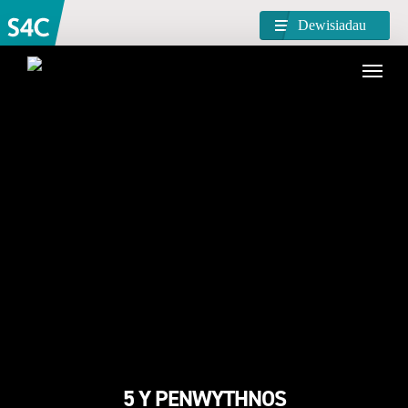
Dewisiadau
5 Y PENWYTHNOS