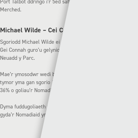
Port Talbot ddringo i’r 5ed safle yn Uwch Gynghrair y
Merched.
Michael Wilde – Cei Connah
Sgoriodd Michael Wilde ei hat-tric cyntaf ers 2018 wrth i
Gei Connah guro’u gelynion, Y Seintiau Newydd 1-4 ar
Neuadd y Parc.
Mae’r ymosodwr wedi bod yn allweddol i’r Pencampwyr y
tymor yma gan sgorio 18 gôl a chreu 4 – gan gyfrannu at
36% o goliau’r Nomadiaid y tymor hwn.
Dyma fuddugoliaeth fawr yn y ras am y Bencampwriaeth,
gyda’r Nomadiaid yn camu triphwynt yn glir ar y brig.