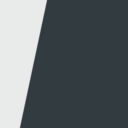
Canllawiau
Hysbysebu ar S4C
Mynediad iâr Archif
Swyddi
Tendrau
Cymorth
Y Wefan
Cysylltu
Y Wefan Hon
Cysylltu â Ni
Hygyrchedd
Twitter
Polisi Preifatrwydd
Facebook
Cwcis