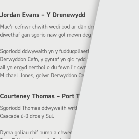
Jordan Evans – Y Drenewydd
Mae’r cefnwr chwith wedi bod ar dân dros yr wythnosau
diwethaf gan sgorio naw gôl mewn deg ymddangosiad.
Sgoriodd ddwywaith yn y fuddugoliaeth o 5-0 dros
Derwyddon Cefn, y gyntaf yn gic rydd fendigedig o bell a’r
ail yn ergyd nerthol o du fewn i’r cwrt cosbi yn curo
Michael Jones, golwr Derwyddon Cefn.
Courteney Thomas – Port Talbot
Sgoriodd Thomas ddwywaith wrth i Port Talbot guro
Cascade 6-0 dros y Sul.
Dyma goliau rhif pump a chwech o’r tymor i Thomas wrth i