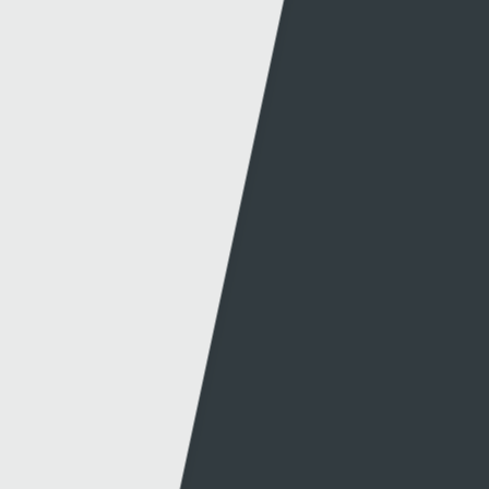
amdano?
Dolenni eraill
Gwybodaeth
S4C
Swyddfa'r Wasg
Amdanom Ni
Hafan Cynhyrchu
Awdurdod S4C
Newyddion Cynhyrchu
Amrywiaeth