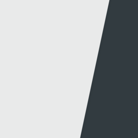
© 2026 Sgorio. All Rights Reserved Rondo Media
Methu dod o hyd i'r hyn oeddech chi'n chwilio