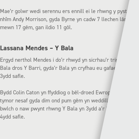
Mae’r golwr wedi serennu ers ennill ei le rhwng y pyst yn
nhîm Andy Morrison, gyda Byrne yn cadw 7 llechen lân
mewn 17 gêm, gan ildio 11 gôl.
Lassana Mendes – Y Bala
Ergyd nerthol Mendes i do’r rhwyd yn sicrhau’r triphwynt i’r
Bala dros Y Barri, gyda’r Bala yn cryfhau eu gafael ar y
3ydd safle.
Bydd Colin Caton yn ffyddiog o bêl-droed Ewropeaidd y
tymor nesaf gyda dim ond pum gêm yn weddill o’r tymor a
bwlch o naw pwynt rhwng Y Bala yn 3ydd a’r Pen-y-bont yn
4ydd safle.